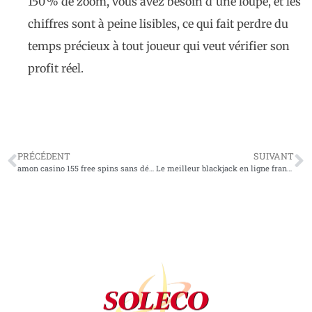
150 % de zoom, vous avez besoin d’une loupe, et les
chiffres sont à peine lisibles, ce qui fait perdre du
temps précieux à tout joueur qui veut vérifier son
profit réel.
PRÉCÉDENT
SUIVANT
amon casino 155 free spins sans dépôt débloquez maintenant France : la vérité qui dérange les marketeurs
Le meilleur blackjack en ligne france : pourquoi les promesses de “VIP” sont juste du papier toilette