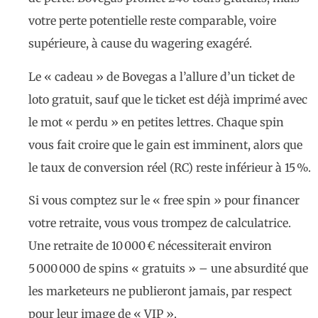
votre perte potentielle reste comparable, voire
supérieure, à cause du wagering exagéré.
Le « cadeau » de Bovegas a l’allure d’un ticket de
loto gratuit, sauf que le ticket est déjà imprimé avec
le mot « perdu » en petites lettres. Chaque spin
vous fait croire que le gain est imminent, alors que
le taux de conversion réel (RC) reste inférieur à 15 %.
Si vous comptez sur le « free spin » pour financer
votre retraite, vous vous trompez de calculatrice.
Une retraite de 10 000 € nécessiterait environ
5 000 000 de spins « gratuits » – une absurdité que
les marketeurs ne publieront jamais, par respect
pour leur image de « VIP ».