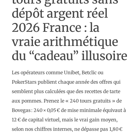
dépôt argent réel
2026 France : la
vraie arithmétique
du “cadeau” illusoire
Les opérateurs comme Unibet, Betclic ou
PokerStars publient chaque année des offres qui
semblent plus calculées que des recettes de tarte
aux pommes. Prenez le « 240 tours gratuits » de
Bovegas : 240 × 0,05 € de mise minimale équivaut à
12 € de capital virtuel, mais le vrai gain moyen,
selon nos chiffres internes, ne dépasse pas 1,80 €