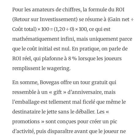
Pour les amateurs de chiffres, la formule du ROI
(Retour sur Investissement) se résume à (Gain net ÷
Coût total) × 100 = (1,20 ÷ 0) × 100, ce qui est
mathématiquement infini, mais uniquement parce
que le coût initial est nul. En pratique, on parle de
ROI réel, qui plafonne à 8 % lorsque les joueurs
remplissent le wagering.
En somme, Bovegas offre un tour gratuit qui
ressemble à un « gift » d’anniversaire, mais
l’emballage est tellement mal ficelé que même le
destinataire le jette sans le déballer. Les «
promotions » sont conçues pour créer un pic
d’activité, puis disparaître avant que le joueur ne