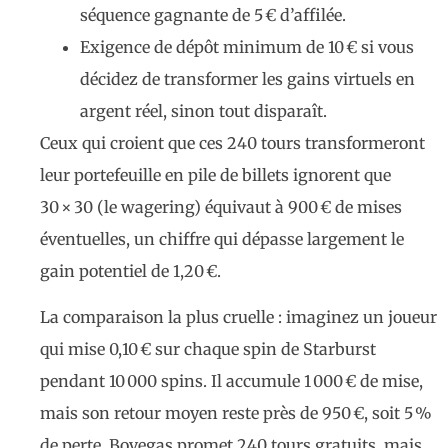
séquence gagnante de 5 € d’affilée.
Exigence de dépôt minimum de 10 € si vous
décidez de transformer les gains virtuels en
argent réel, sinon tout disparaît.
Ceux qui croient que ces 240 tours transformeront
leur portefeuille en pile de billets ignorent que
30 × 30 (le wagering) équivaut à 900 € de mises
éventuelles, un chiffre qui dépasse largement le
gain potentiel de 1,20 €.
La comparaison la plus cruelle : imaginez un joueur
qui mise 0,10 € sur chaque spin de Starburst
pendant 10 000 spins. Il accumule 1 000 € de mise,
mais son retour moyen reste près de 950 €, soit 5 %
de perte. Bovegas promet 240 tours gratuits, mais