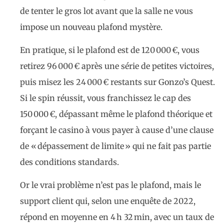
de tenter le gros lot avant que la salle ne vous
impose un nouveau plafond mystère.
En pratique, si le plafond est de 120 000 €, vous
retirez 96 000 € après une série de petites victoires,
puis misez les 24 000 € restants sur Gonzo’s Quest.
Si le spin réussit, vous franchissez le cap des
150 000 €, dépassant même le plafond théorique et
forçant le casino à vous payer à cause d’une clause
de « dépassement de limite » qui ne fait pas partie
des conditions standards.
Or le vrai problème n’est pas le plafond, mais le
support client qui, selon une enquête de 2022,
répond en moyenne en 4 h 32 min, avec un taux de