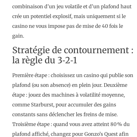
combinaison d’un jeu volatile et d’un plafond haut
crée un potentiel explosif, mais uniquement si le
casino ne vous impose pas de mise de 40 fois le
gain.
Stratégie de contournement :
la règle du 3‑2‑1
Première étape : choisissez un casino qui publie son
plafond (ou son absence) en plein jour. Deuxième
étape : jouez des machines à volatilité moyenne,
comme Starburst, pour accumuler des gains
constants sans déclencher les freins de mise.
Troisième étape : quand vous avez atteint 80 % du
plafond affiché, changez pour Gonzo’s Quest afin