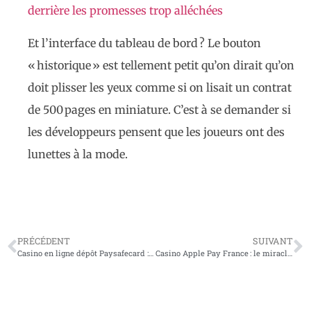
derrière les promesses trop alléchées
Et l’interface du tableau de bord ? Le bouton
« historique » est tellement petit qu’on dirait qu’on
doit plisser les yeux comme si on lisait un contrat
de 500 pages en miniature. C’est à se demander si
les développeurs pensent que les joueurs ont des
lunettes à la mode.
PRÉCÉDENT
SUIVANT
Casino en ligne dépôt Paysafecard : la vraie face des « cadeaux » numériques
Casino Apple Pay France : le miracle fiscal qui ne paie pas le ticket d’entrée