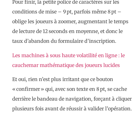
Pour finir, la petite police de caractères sur les
conditions de mise – 9 pt, parfois même 8 pt –
oblige les joueurs à zoomer, augmentant le temps
de lecture de 12 seconds en moyenne, et donc le
taux d’abandon du formulaire d’inscription.
Les machines à sous haute volatilité en ligne : le
cauchemar mathématique des joueurs lucides
Et oui, rien n’est plus irritant que ce bouton
« confirmer » qui, avec son texte en 8 pt, se cache
derrière le bandeau de navigation, forçant à cliquer
plusieurs fois avant de réussir à valider l’opération.