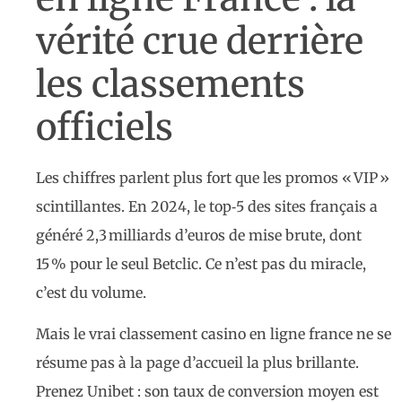
vérité crue derrière
les classements
officiels
Les chiffres parlent plus fort que les promos « VIP »
scintillantes. En 2024, le top‑5 des sites français a
généré 2,3 milliards d’euros de mise brute, dont
15 % pour le seul Betclic. Ce n’est pas du miracle,
c’est du volume.
Mais le vrai classement casino en ligne france ne se
résume pas à la page d’accueil la plus brillante.
Prenez Unibet : son taux de conversion moyen est