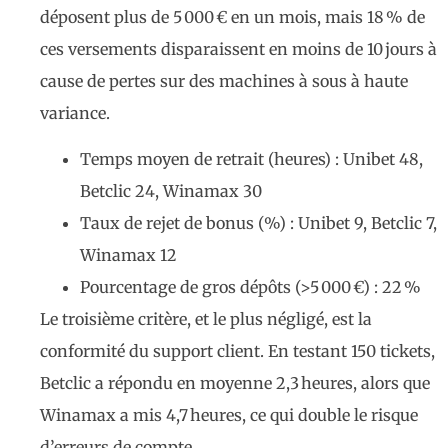
déposent plus de 5 000 € en un mois, mais 18 % de
ces versements disparaissent en moins de 10 jours à
cause de pertes sur des machines à sous à haute
variance.
Temps moyen de retrait (heures) : Unibet 48,
Betclic 24, Winamax 30
Taux de rejet de bonus (%) : Unibet 9, Betclic 7,
Winamax 12
Pourcentage de gros dépôts (>5 000 €) : 22 %
Le troisième critère, et le plus négligé, est la
conformité du support client. En testant 150 tickets,
Betclic a répondu en moyenne 2,3 heures, alors que
Winamax a mis 4,7 heures, ce qui double le risque
d’erreurs de compte.