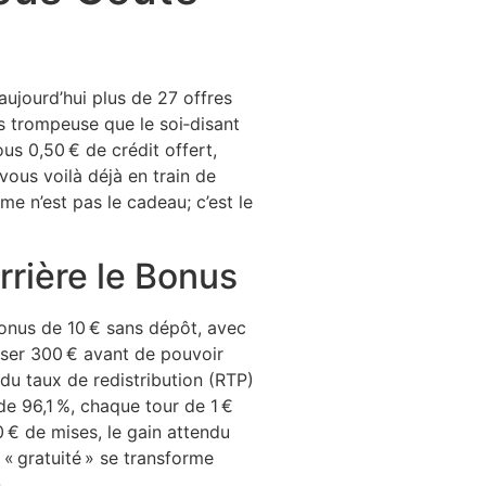
aujourd’hui plus de 27 offres
us trompeuse que le soi‑disant
s 0,50 € de crédit offert,
vous voilà déjà en train de
me n’est pas le cadeau; c’est le
rrière le Bonus
onus de 10 € sans dépôt, avec
ser 300 € avant de pouvoir
 du taux de redistribution (RTP)
e 96,1 %, chaque tour de 1 €
€ de mises, le gain attendu
a « gratuité » se transforme
.