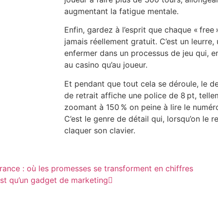
augmentant la fatigue mentale.
Enfin, gardez à l’esprit que chaque « free
jamais réellement gratuit. C’est un leurre
enfermer dans un processus de jeu qui, e
au casino qu’au joueur.
Et pendant que tout cela se déroule, le de
de retrait affiche une police de 8 pt, tel
zoomant à 150 % on peine à lire le numér
C’est le genre de détail qui, lorsqu’on le
claquer son clavier.
France : où les promesses se transforment en chiffres
est qu’un gadget de marketing