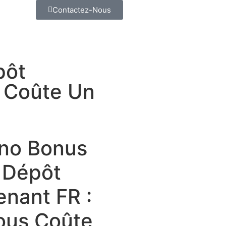
Contactez-Nous
pôt
s Coûte Un
ino Bonus
 Dépôt
nant FR :
ous Coûte