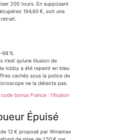
aliser 200 tours. En supposant
écupérez 194,60 €, soit une
etrait.
6‑98 %
s n’est qu’une illusion de
e lobby a été repeint en bleu
iffres cachés sous la police de
icroscope ne la détecte pas.
code bonus France : l’illusion
oueur Épuisé
t de 12 € proposé par Winamax
plafond de mise de 1,50 € par