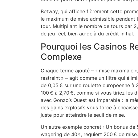
Betway, qui affiche fièrement cette prom
le maximum de mise admissible pendant le
tour. Multipliant le nombre de tours par 2
de jeu réel, bien au‑delà du crédit initial.
Pourquoi les Casinos R
Complexe
Chaque terme ajouté – « mise maximale », 
restreint » – agit comme un filtre qui élim
de 0,05 € sur une roulette européenne à 3
100 € à 2,70 €, comme si vous tiriez les 
avec Gonzo’s Quest est imparable : la mê
des gains explosifs vous force à encaiss
juste pour atteindre le seuil de mise.
Un autre exemple concret : Un bonus de 5
wagering de 40×, requiert 200 € de mise.