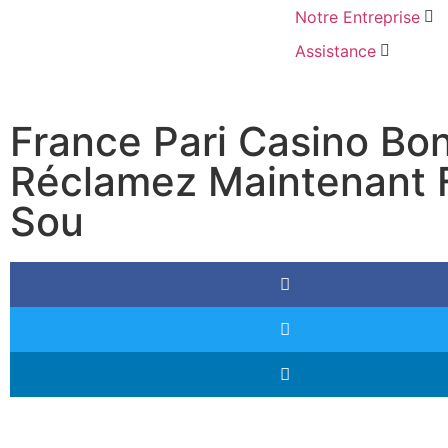
Notre Entreprise
Assistance
France Pari Casino Bo
Réclamez Maintenant F
Sou