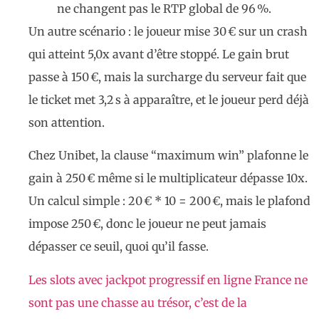
ne changent pas le RTP global de 96 %.
Un autre scénario : le joueur mise 30 € sur un crash
qui atteint 5,0x avant d’être stoppé. Le gain brut
passe à 150 €, mais la surcharge du serveur fait que
le ticket met 3,2 s à apparaître, et le joueur perd déjà
son attention.
Chez Unibet, la clause “maximum win” plafonne le
gain à 250 € même si le multiplicateur dépasse 10x.
Un calcul simple : 20 € * 10 = 200 €, mais le plafond
impose 250 €, donc le joueur ne peut jamais
dépasser ce seuil, quoi qu’il fasse.
Les slots avec jackpot progressif en ligne France ne
sont pas une chasse au trésor, c’est de la