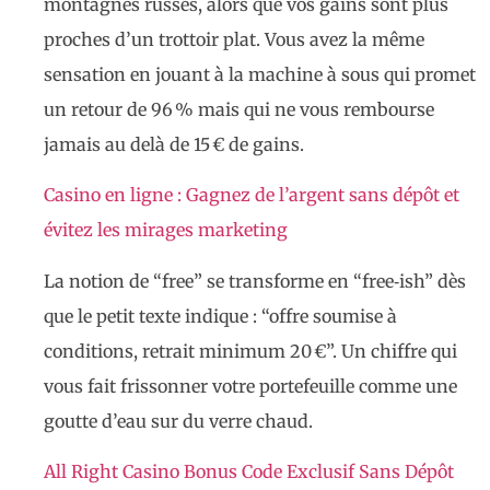
montagnes russes, alors que vos gains sont plus
proches d’un trottoir plat. Vous avez la même
sensation en jouant à la machine à sous qui promet
un retour de 96 % mais qui ne vous rembourse
jamais au delà de 15 € de gains.
Casino en ligne : Gagnez de l’argent sans dépôt et
évitez les mirages marketing
La notion de “free” se transforme en “free‑ish” dès
que le petit texte indique : “offre soumise à
conditions, retrait minimum 20 €”. Un chiffre qui
vous fait frissonner votre portefeuille comme une
goutte d’eau sur du verre chaud.
All Right Casino Bonus Code Exclusif Sans Dépôt