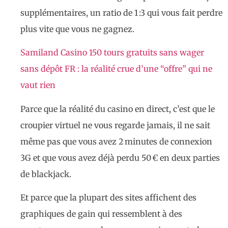
supplémentaires, un ratio de 1 :3 qui vous fait perdre
plus vite que vous ne gagnez.
Samiland Casino 150 tours gratuits sans wager
sans dépôt FR : la réalité crue d’une “offre” qui ne
vaut rien
Parce que la réalité du casino en direct, c’est que le
croupier virtuel ne vous regarde jamais, il ne sait
même pas que vous avez 2 minutes de connexion
3G et que vous avez déjà perdu 50 € en deux parties
de blackjack.
Et parce que la plupart des sites affichent des
graphiques de gain qui ressemblent à des