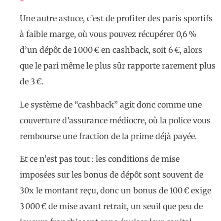
Une autre astuce, c’est de profiter des paris sportifs
à faible marge, où vous pouvez récupérer 0,6 %
d’un dépôt de 1 000 € en cashback, soit 6 €, alors
que le pari même le plus sûr rapporte rarement plus
de 3 €.
Le système de “cashback” agit donc comme une
couverture d’assurance médiocre, où la police vous
rembourse une fraction de la prime déjà payée.
Et ce n’est pas tout : les conditions de mise
imposées sur les bonus de dépôt sont souvent de
30x le montant reçu, donc un bonus de 100 € exige
3 000 € de mise avant retrait, un seuil que peu de