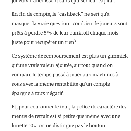
joueurs franchissent sans épuiser leur capital.
En fin de compte, le “cashback” ne sert qu’à
masquer la vraie question : combien de joueurs sont
prêts à perdre 5 % de leur bankroll chaque mois
juste pour récupérer un rien?
Ce système de remboursement est plus un gimmick
qu’une vraie valeur ajoutée, surtout quand on
compare le temps passé à jouer aux machines à
sous avec la même rentabilité qu’un compte
épargne à taux négatif.
Et, pour couronner le tout, la police de caractère des
menus de retrait est si petite que même avec une
lunette 10×, on ne distingue pas le bouton