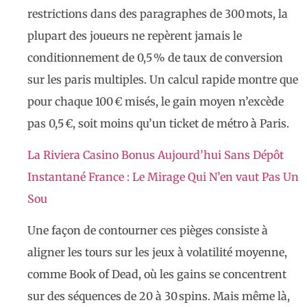
restrictions dans des paragraphes de 300 mots, la
plupart des joueurs ne repèrent jamais le
conditionnement de 0,5 % de taux de conversion
sur les paris multiples. Un calcul rapide montre que
pour chaque 100 € misés, le gain moyen n’excède
pas 0,5 €, soit moins qu’un ticket de métro à Paris.
La Riviera Casino Bonus Aujourd’hui Sans Dépôt
Instantané France : Le Mirage Qui N’en vaut Pas Un
Sou
Une façon de contourner ces pièges consiste à
aligner les tours sur les jeux à volatilité moyenne,
comme Book of Dead, où les gains se concentrent
sur des séquences de 20 à 30 spins. Mais même là,