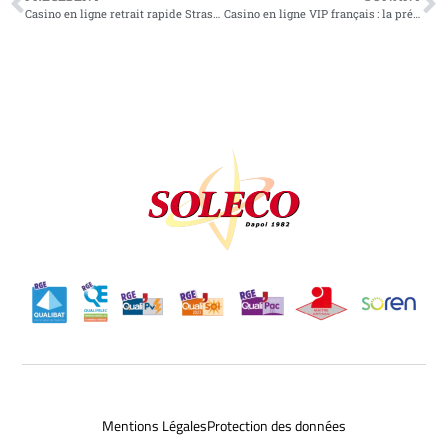
Casino en ligne retrait rapide Strasbourg : la dure réalité derrière le hype
Casino en ligne VIP français : la prétendue élite qui ne vaut pas plus qu’un ticket de métro
Mentions Légales
Protection des données