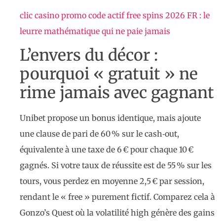
clic casino promo code actif free spins 2026 FR : le
leurre mathématique qui ne paie jamais
L’envers du décor :
pourquoi « gratuit » ne
rime jamais avec gagnant
Unibet propose un bonus identique, mais ajoute
une clause de pari de 60 % sur le cash‑out,
équivalente à une taxe de 6 € pour chaque 10 €
gagnés. Si votre taux de réussite est de 55 % sur les
tours, vous perdez en moyenne 2,5 € par session,
rendant le « free » purement fictif. Comparez cela à
Gonzo’s Quest où la volatilité high génère des gains