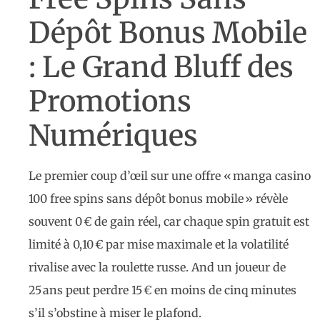
Dépôt Bonus Mobile
: Le Grand Bluff des
Promotions
Numériques
Le premier coup d’œil sur une offre « manga casino
100 free spins sans dépôt bonus mobile » révèle
souvent 0 € de gain réel, car chaque spin gratuit est
limité à 0,10 € par mise maximale et la volatilité
rivalise avec la roulette russe. And un joueur de
25 ans peut perdre 15 € en moins de cinq minutes
s’il s’obstine à miser le plafond.