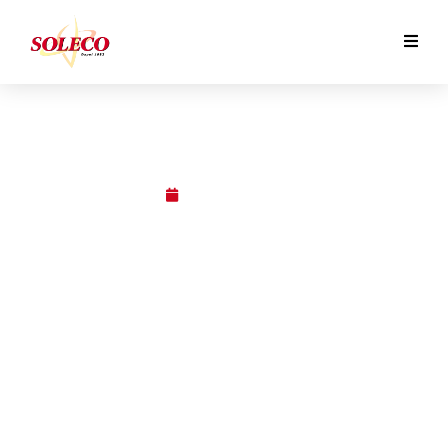
09/06/2026
Manga Casino 100 Free
Spins Sans Dépôt
Bonus Mobile : Le
Grand Bluff des
Promotions