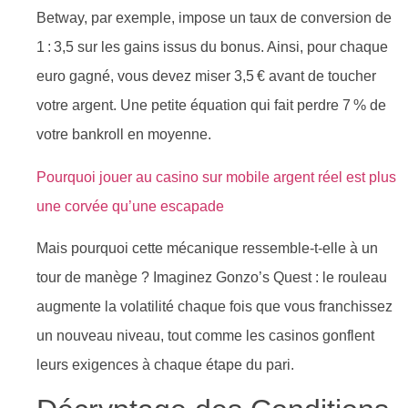
Betway, par exemple, impose un taux de conversion de
1 : 3,5 sur les gains issus du bonus. Ainsi, pour chaque
euro gagné, vous devez miser 3,5 € avant de toucher
votre argent. Une petite équation qui fait perdre 7 % de
votre bankroll en moyenne.
Pourquoi jouer au casino sur mobile argent réel est plus
une corvée qu’une escapade
Mais pourquoi cette mécanique ressemble-t-elle à un
tour de manège ? Imaginez Gonzo’s Quest : le rouleau
augmente la volatilité chaque fois que vous franchissez
un nouveau niveau, tout comme les casinos gonflent
leurs exigences à chaque étape du pari.