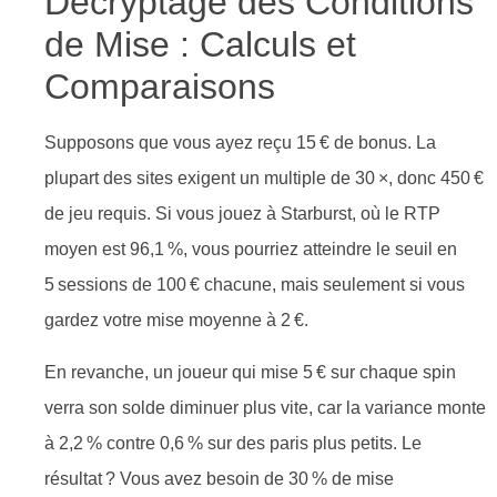
Décryptage des Conditions
de Mise : Calculs et
Comparaisons
Supposons que vous ayez reçu 15 € de bonus. La
plupart des sites exigent un multiple de 30 ×, donc 450 €
de jeu requis. Si vous jouez à Starburst, où le RTP
moyen est 96,1 %, vous pourriez atteindre le seuil en
5 sessions de 100 € chacune, mais seulement si vous
gardez votre mise moyenne à 2 €.
En revanche, un joueur qui mise 5 € sur chaque spin
verra son solde diminuer plus vite, car la variance monte
à 2,2 % contre 0,6 % sur des paris plus petits. Le
résultat ? Vous avez besoin de 30 % de mise