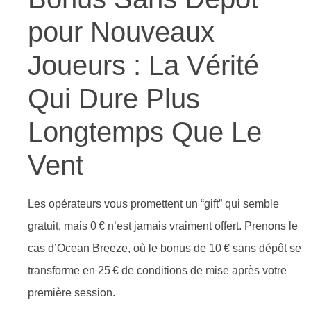
pour Nouveaux
Joueurs : La Vérité
Qui Dure Plus
Longtemps Que Le
Vent
Les opérateurs vous promettent un “gift” qui semble
gratuit, mais 0 € n’est jamais vraiment offert. Prenons le
cas d’Ocean Breeze, où le bonus de 10 € sans dépôt se
transforme en 25 € de conditions de mise après votre
première session.