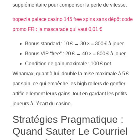
supplémentaire pour compenser la perte de vitesse.
tropezia palace casino 145 free spins sans dépôt code
promo FR : la mascarade qui vaut 0,01 €
Bonus standard : 10 € → 30 × = 300 € à jouer.
Bonus VIP “free” : 20 € → 40 × = 800 € à jouer.
Condition de gain maximale : 100 € net.
Winamax, quant à lui, double la mise maximale à 5 €
par spin, ce qui empêche les high rollers de gonfler
artificiellement leurs gains, tout en gardant les petits
joueurs à l’écart du casino.
Stratégies Pragmatique :
Quand Sauter Le Courriel