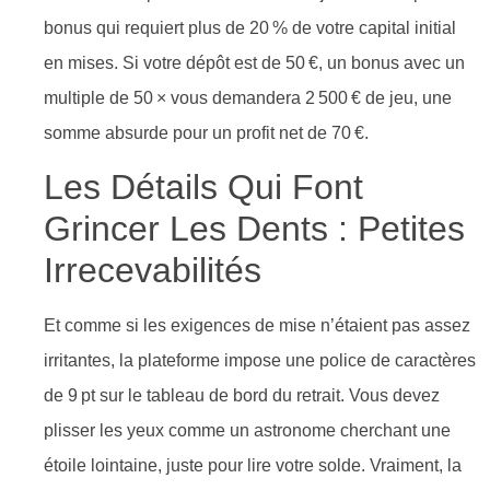
bonus qui requiert plus de 20 % de votre capital initial
en mises. Si votre dépôt est de 50 €, un bonus avec un
multiple de 50 × vous demandera 2 500 € de jeu, une
somme absurde pour un profit net de 70 €.
Les Détails Qui Font
Grincer Les Dents : Petites
Irrecevabilités
Et comme si les exigences de mise n’étaient pas assez
irritantes, la plateforme impose une police de caractères
de 9 pt sur le tableau de bord du retrait. Vous devez
plisser les yeux comme un astronome cherchant une
étoile lointaine, juste pour lire votre solde. Vraiment, la