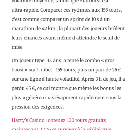
volatilité moyenne, tandis que Starburst est
ultra‑rapide. Comparer ces rythmes aux 155 tours,
c’est comme comparer un sprint de 10 s à un
marathon de 42 km ; la plupart des joueurs brûlent
leurs chances avant même d’atteindre le seuil de
mise.
Un joueur type, 32 ans, a tenté le combo « gros
boost » sur Unibet : 155 tours, puis un pari de 25 €
sur une ligne à haute volatilité. Après 3 h de jeu, il a
perdu 45 €, ce qui montre que même les bonus les
plus « généreux » s’évaporent rapidement sous la
pression des exigences.
Harry’s Casino : obtenez 100 tours gratuits
maintenant 2026 et survivez à la réalité crue