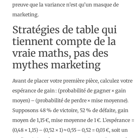
preuve que la variance n’est qu’un masque de
marketing.
Stratégies de table qui
tiennent compte de la
vraie maths, pas des
mythes marketing
Avant de placer votre première pièce, calculez votre
espérance de gain : (probabilité de gagner × gain
moyen) – (probabilité de perdre × mise moyenne).
Supposons 48 % de victoire, 52 % de défaite, gain
moyen de 1,15 €, mise moyenne de 1 €. L’espérance =
(0,48 × 1,15) – (0,52 × 1) ≈ 0,55 – 0,52 = 0,03 €, soit un