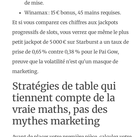
de mise.
Winamax : 15 € bonus, 45 mains requises.
Et si vous comparez ces chiffres aux jackpots
progressifs de slots, vous verrez que même le plus
petit jackpot de 5 000 € sur Starburst a un taux de
prise de 0,65 % contre 0,38 % pour le Pai Gow,
preuve que la volatilité n’est qu’un masque de
marketing.
Stratégies de table qui
tiennent compte de la
vraie maths, pas des
mythes marketing
Avant de placer votre première pièce, calculez votre