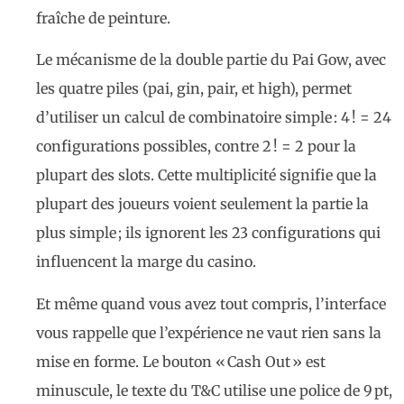
fraîche de peinture.
Le mécanisme de la double partie du Pai Gow, avec
les quatre piles (pai, gin, pair, et high), permet
d’utiliser un calcul de combinatoire simple : 4 ! = 24
configurations possibles, contre 2 ! = 2 pour la
plupart des slots. Cette multiplicité signifie que la
plupart des joueurs voient seulement la partie la
plus simple ; ils ignorent les 23 configurations qui
influencent la marge du casino.
Et même quand vous avez tout compris, l’interface
vous rappelle que l’expérience ne vaut rien sans la
mise en forme. Le bouton « Cash Out » est
minuscule, le texte du T&C utilise une police de 9 pt,