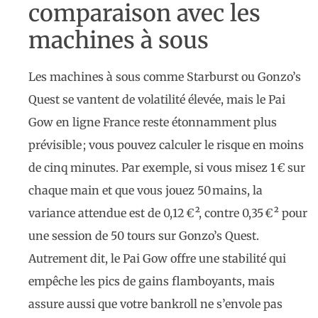
comparaison avec les
machines à sous
Les machines à sous comme Starburst ou Gonzo’s
Quest se vantent de volatilité élevée, mais le Pai
Gow en ligne France reste étonnamment plus
prévisible ; vous pouvez calculer le risque en moins
de cinq minutes. Par exemple, si vous misez 1 € sur
chaque main et que vous jouez 50 mains, la
variance attendue est de 0,12 € ², contre 0,35 € ² pour
une session de 50 tours sur Gonzo’s Quest.
Autrement dit, le Pai Gow offre une stabilité qui
empêche les pics de gains flamboyants, mais
assure aussi que votre bankroll ne s’envole pas