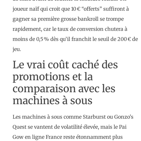
joueur naïf qui croit que 10 € “offerts” suffiront à
gagner sa première grosse bankroll se trompe
rapidement, car le taux de conversion chutera à
moins de 0,5 % dès qu’il franchit le seuil de 200 € de
jeu.
Le vrai coût caché des
promotions et la
comparaison avec les
machines à sous
Les machines à sous comme Starburst ou Gonzo’s
Quest se vantent de volatilité élevée, mais le Pai
Gow en ligne France reste étonnamment plus