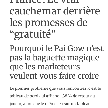
cauchemar derrière
les promesses de
“gratuité”
Pourquoi le Pai Gow n’est
pas la baguette magique
que les marketeurs
veulent vous faire croire
Le premier problème que vous rencontrez, c’est le
tableau de bord qui affiche 1,38 % de retour au
joueur, alors que le même jeu sur un tableau