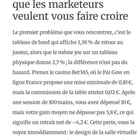
que les marketeurs
veulent vous faire croire
Le premier problème que vous rencontrez, c’est le
tableau de bord qui affiche 1,38 % de retour au
joueur, alors que le même jeu sur un tableau
physique donne 2,7 % ; la différence n’est pas du
hasard. Prenez le casino Bet365, où le Pai Gow en
ligne France propose une mise minimale de 0,10 €,
mais la commission de la table atteint 0,02 €. Après
une session de 100 mains, vous avez dépensé 10 €,
mais votre gain moyen ne dépasse pas 5,8 €, ce qui
signifie un retrait net de –4,2 €. Cette perte, vous la
voyez immédiatement : le design de la salle virtuelle