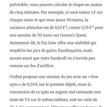
prévisible ; vous pouvez calculer le risque en moins
de cinq minutes. Par exemple, si vous misez 1 € sur
chaque main et que vous jouez 50 mains, la
variance attendue est de 0,12 € ², contre 0,35 € ² pour
une session de 50 tours sur Gonzo’s Quest.
Autrement dit, le Pai Gow offre une stabilité qui
empêche les pics de gains flamboyants, mais
assure aussi que votre bankroll ne s’envole pas
comme un feu d’artifice.
Unibet propose une version du jeu avec un « free
spin » de 0,20 € sur le premier dépôt, mais la
conversion de ce spin en argent réel nécessite une
mise de 5 € sur le même tableau, soit un ratio de