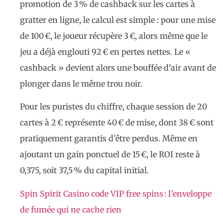
promotion de 3 % de cashback sur les cartes à
gratter en ligne, le calcul est simple : pour une mise
de 100 €, le joueur récupère 3 €, alors même que le
jeu a déjà englouti 92 € en pertes nettes. Le «
cashback » devient alors une bouffée d’air avant de
plonger dans le même trou noir.
Pour les puristes du chiffre, chaque session de 20
cartes à 2 € représente 40 € de mise, dont 38 € sont
pratiquement garantis d’être perdus. Même en
ajoutant un gain ponctuel de 15 €, le ROI reste à
0,375, soit 37,5 % du capital initial.
Spin Spirit Casino code VIP free spins : l’enveloppe
de fumée qui ne cache rien