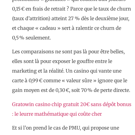
0,15 € en frais de retrait ? Parce que le taux de churn
(taux d’attrition) atteint 27 % dès le deuxième jour,
et chaque « cadeau » sert à ralentir ce churn de
0,5 % seulement.
Les comparaisons ne sont pas là pour être belles,
elles sont là pour exposer le gouffre entre le
marketing et la réalité. Un casino qui vante une
carte à 0,99 € comme « valeur sûre » ignore que le
gain moyen est de 0,30 €, soit 70 % de perte directe.
Gratowin casino chip gratuit 20€ sans dépôt bonus
: le leurre mathématique qui coûte cher
Et si l’on prend le cas de PMU, qui propose une