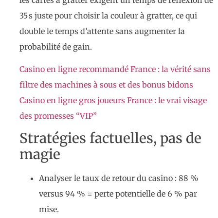
35 s juste pour choisir la couleur à gratter, ce qui
double le temps d’attente sans augmenter la
probabilité de gain.
Casino en ligne recommandé France : la vérité sans
filtre des machines à sous et des bonus bidons
Casino en ligne gros joueurs France : le vrai visage
des promesses “VIP”
Stratégies factuelles, pas de
magie
Analyser le taux de retour du casino : 88 %
versus 94 % = perte potentielle de 6 % par
mise.