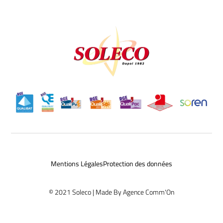
Mentions Légales
Protection des données
© 2021 Soleco | Made By Agence Comm'On