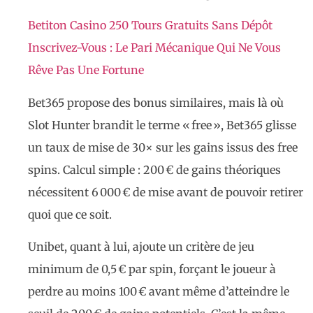
Betiton Casino 250 Tours Gratuits Sans Dépôt
Inscrivez-Vous : Le Pari Mécanique Qui Ne Vous
Rêve Pas Une Fortune
Bet365 propose des bonus similaires, mais là où
Slot Hunter brandit le terme « free », Bet365 glisse
un taux de mise de 30× sur les gains issus des free
spins. Calcul simple : 200 € de gains théoriques
nécessitent 6 000 € de mise avant de pouvoir retirer
quoi que ce soit.
Unibet, quant à lui, ajoute un critère de jeu
minimum de 0,5 € par spin, forçant le joueur à
perdre au moins 100 € avant même d’atteindre le