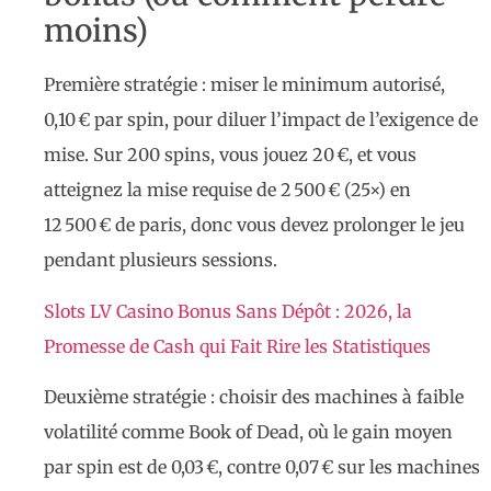
moins)
Première stratégie : miser le minimum autorisé,
0,10 € par spin, pour diluer l’impact de l’exigence de
mise. Sur 200 spins, vous jouez 20 €, et vous
atteignez la mise requise de 2 500 € (25×) en
12 500 € de paris, donc vous devez prolonger le jeu
pendant plusieurs sessions.
Slots LV Casino Bonus Sans Dépôt : 2026, la
Promesse de Cash qui Fait Rire les Statistiques
Deuxième stratégie : choisir des machines à faible
volatilité comme Book of Dead, où le gain moyen
par spin est de 0,03 €, contre 0,07 € sur les machines