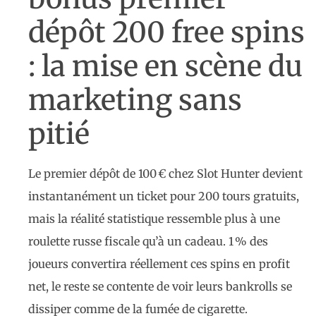
dépôt 200 free spins
: la mise en scène du
marketing sans
pitié
Le premier dépôt de 100 € chez Slot Hunter devient
instantanément un ticket pour 200 tours gratuits,
mais la réalité statistique ressemble plus à une
roulette russe fiscale qu’à un cadeau. 1 % des
joueurs convertira réellement ces spins en profit
net, le reste se contente de voir leurs bankrolls se
dissiper comme de la fumée de cigarette.