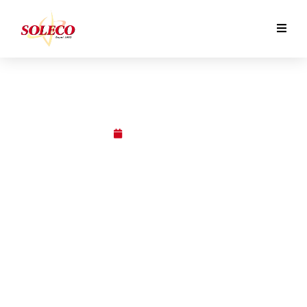
09/06/2026
Les slots avec jackpot
progressif en ligne
France ne sont pas une
chasse au trésor, c’est
de la mathématique