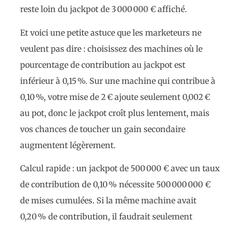
reste loin du jackpot de 3 000 000 € affiché.
Et voici une petite astuce que les marketeurs ne
veulent pas dire : choisissez des machines où le
pourcentage de contribution au jackpot est
inférieur à 0,15 %. Sur une machine qui contribue à
0,10 %, votre mise de 2 € ajoute seulement 0,002 €
au pot, donc le jackpot croît plus lentement, mais
vos chances de toucher un gain secondaire
augmentent légèrement.
Calcul rapide : un jackpot de 500 000 € avec un taux
de contribution de 0,10 % nécessite 500 000 000 €
de mises cumulées. Si la même machine avait
0,20 % de contribution, il faudrait seulement