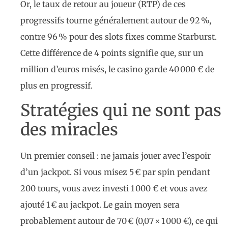
Or, le taux de retour au joueur (RTP) de ces
progressifs tourne généralement autour de 92 %,
contre 96 % pour des slots fixes comme Starburst.
Cette différence de 4 points signifie que, sur un
million d’euros misés, le casino garde 40 000 € de
plus en progressif.
Stratégies qui ne sont pas
des miracles
Un premier conseil : ne jamais jouer avec l’espoir
d’un jackpot. Si vous misez 5 € par spin pendant
200 tours, vous avez investi 1 000 € et vous avez
ajouté 1 € au jackpot. Le gain moyen sera
probablement autour de 70 € (0,07 × 1 000 €), ce qui