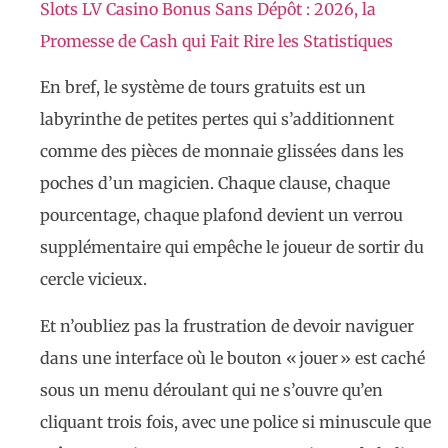
Slots LV Casino Bonus Sans Dépôt : 2026, la
Promesse de Cash qui Fait Rire les Statistiques
En bref, le système de tours gratuits est un
labyrinthe de petites pertes qui s’additionnent
comme des pièces de monnaie glissées dans les
poches d’un magicien. Chaque clause, chaque
pourcentage, chaque plafond devient un verrou
supplémentaire qui empêche le joueur de sortir du
cercle vicieux.
Et n’oubliez pas la frustration de devoir naviguer
dans une interface où le bouton « jouer » est caché
sous un menu déroulant qui ne s’ouvre qu’en
cliquant trois fois, avec une police si minuscule que