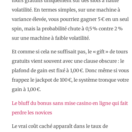
tours gratuits uniquement sur des slots à haute
volatilité. En termes simples, sur une machine à
variance élevée, vous pourriez gagner 5 € en un seul
spin, mais la probabilité chute à 0,5 % contre 2 %
sur une machine à faible volatilité.
Et comme si cela ne suffisait pas, le « gift » de tours
gratuits vient souvent avec une clause obscure : le
plafond de gain est fixé à 1,00 €. Donc même si vous
frappez le jackpot de 100 €, le système tronque votre
gain à 1,00 €.
Le bluff du bonus sans mise casino en ligne qui fait
perdre les novices
Le vrai coût caché apparaît dans le taux de