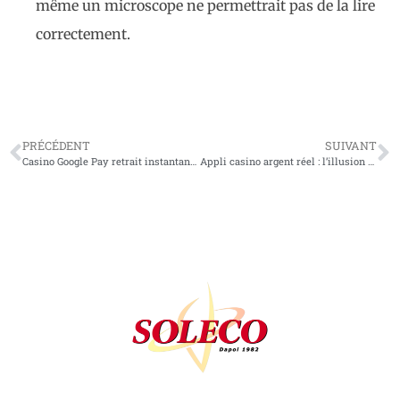
même un microscope ne permettrait pas de la lire
correctement.
PRÉCÉDENT
SUIVANT
Casino Google Pay retrait instantané : Le mythe du paiement éclair qui ne paye jamais
Appli casino argent réel : l’illusion du gain instantané sous cape