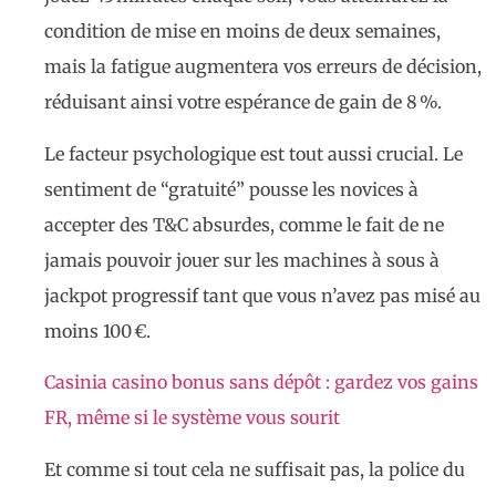
condition de mise en moins de deux semaines,
mais la fatigue augmentera vos erreurs de décision,
réduisant ainsi votre espérance de gain de 8 %.
Le facteur psychologique est tout aussi crucial. Le
sentiment de “gratuité” pousse les novices à
accepter des T&C absurdes, comme le fait de ne
jamais pouvoir jouer sur les machines à sous à
jackpot progressif tant que vous n’avez pas misé au
moins 100 €.
Casinia casino bonus sans dépôt : gardez vos gains
FR, même si le système vous sourit
Et comme si tout cela ne suffisait pas, la police du