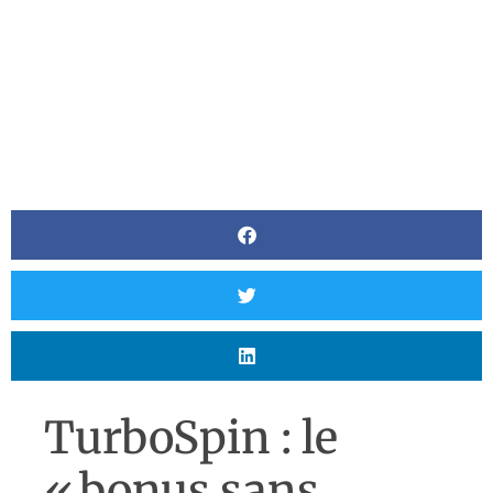
TurboSpin : le
« bonus sans