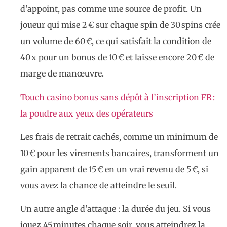
d’appoint, pas comme une source de profit. Un
joueur qui mise 2 € sur chaque spin de 30 spins crée
un volume de 60 €, ce qui satisfait la condition de
40 x pour un bonus de 10 € et laisse encore 20 € de
marge de manœuvre.
Touch casino bonus sans dépôt à l’inscription FR :
la poudre aux yeux des opérateurs
Les frais de retrait cachés, comme un minimum de
10 € pour les virements bancaires, transforment un
gain apparent de 15 € en un vrai revenu de 5 €, si
vous avez la chance de atteindre le seuil.
Un autre angle d’attaque : la durée du jeu. Si vous
jouez 45 minutes chaque soir, vous atteindrez la