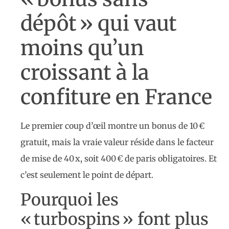
dépôt » qui vaut
moins qu’un
croissant à la
confiture en France
Le premier coup d’œil montre un bonus de 10 €
gratuit, mais la vraie valeur réside dans le facteur
de mise de 40 x, soit 400 € de paris obligatoires. Et
c’est seulement le point de départ.
Pourquoi les
« turbospins » font plus