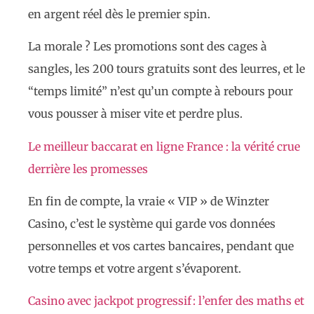
en argent réel dès le premier spin.
La morale ? Les promotions sont des cages à
sangles, les 200 tours gratuits sont des leurres, et le
“temps limité” n’est qu’un compte à rebours pour
vous pousser à miser vite et perdre plus.
Le meilleur baccarat en ligne France : la vérité crue
derrière les promesses
En fin de compte, la vraie « VIP » de Winzter
Casino, c’est le système qui garde vos données
personnelles et vos cartes bancaires, pendant que
votre temps et votre argent s’évaporent.
Casino avec jackpot progressif : l’enfer des maths et