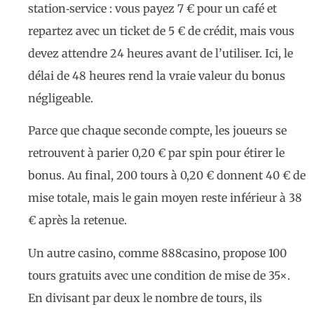
station‑service : vous payez 7 € pour un café et
repartez avec un ticket de 5 € de crédit, mais vous
devez attendre 24 heures avant de l’utiliser. Ici, le
délai de 48 heures rend la vraie valeur du bonus
négligeable.
Parce que chaque seconde compte, les joueurs se
retrouvent à parier 0,20 € par spin pour étirer le
bonus. Au final, 200 tours à 0,20 € donnent 40 € de
mise totale, mais le gain moyen reste inférieur à 38
€ après la retenue.
Un autre casino, comme 888casino, propose 100
tours gratuits avec une condition de mise de 35×.
En divisant par deux le nombre de tours, ils