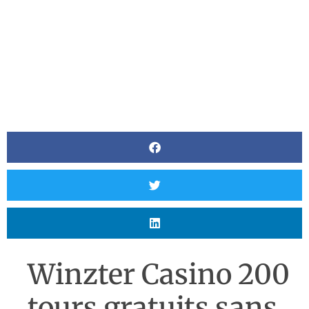
Winzter Casino 200
tours gratuits sans