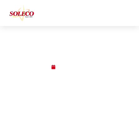
09/06/2026
Winzter Casino 200
tours gratuits sans
dépôt temps limité : la
promesse qui ne paie
jamais