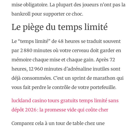
mise obligatoire. La plupart des joueurs n’ont pas la
bankroll pour supporter ce choc.
Le piège du temps limité
Le “temps limité” de 48 heures se traduit souvent
par 2 880 minutes où votre cerveau doit garder en
mémoire chaque mise et chaque gain. Après 72
heures, 12 960 minutes d’adrénaline inutiles sont
déjà consommées. C’est un sprint de marathon qui
vous fait perdre le contrôle de votre portefeuille.
luckland casino tours gratuits temps limité sans
dépôt 2026 : la promesse vide qui coûte cher
Comparez cela à un tour de table chez une