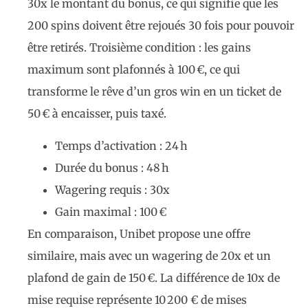
30x le montant du bonus, ce qui signifie que les
200 spins doivent être rejoués 30 fois pour pouvoir
être retirés. Troisième condition : les gains
maximum sont plafonnés à 100 €, ce qui
transforme le rêve d’un gros win en un ticket de
50 € à encaisser, puis taxé.
Temps d’activation : 24 h
Durée du bonus : 48 h
Wagering requis : 30x
Gain maximal : 100 €
En comparaison, Unibet propose une offre
similaire, mais avec un wagering de 20x et un
plafond de gain de 150 €. La différence de 10x de
mise requise représente 10 200 € de mises