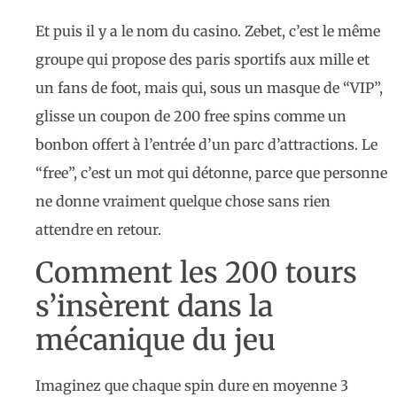
Et puis il y a le nom du casino. Zebet, c’est le même
groupe qui propose des paris sportifs aux mille et
un fans de foot, mais qui, sous un masque de “VIP”,
glisse un coupon de 200 free spins comme un
bonbon offert à l’entrée d’un parc d’attractions. Le
“free”, c’est un mot qui détonne, parce que personne
ne donne vraiment quelque chose sans rien
attendre en retour.
Comment les 200 tours
s’insèrent dans la
mécanique du jeu
Imaginez que chaque spin dure en moyenne 3