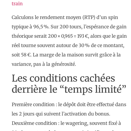
train
Calculons le rendement moyen (RTP) d’un spin
typique à 96,5 %. Sur 200 tours, l’espérance de gain
théorique serait 200 × 0,965 = 193 €, alors que le gain
réel tourne souvent autour de 30 % de ce montant,
soit 58 €. La marge de la maison survit grâce à la
variance, pas à la générosité.
Les conditions cachées
derrière le “temps limité”
Première condition : le dépôt doit être effectué dans
les 2 jours qui suivent l’activation du bonus.
Deuxième condition : le wagering, souvent fixé à